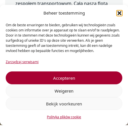
zespołem transportowym. Cała nasza flota
posiadanych naczep jest wyposażona w
Beheer toestemming
sprzęt GPS, umożliwiający pełne śledzenie i
Om de beste ervaringen te bieden, gebruiken wij technologieën zoals
śledzenie od odbioru do dostawy oraz łatwe
cookies om informatie over je apparaat op te slaan en/of te raadplegen.
połączenie z preferowaną platformą
Door in te stemmen met deze technologieën kunnen wij gegevens zoals
surfgedrag of unieke ID's op deze site verwerken. Als je geen
widoczności łańcucha dostaw.
toestemming geeft of uw toestemming intrekt, kan dit een nadelige
invloed hebben op bepaalde functies en mogelijkheden.
Zarządzaj serwisami
Accepteren
Weigeren
Bekijk voorkeuren
Polityka plików cookie